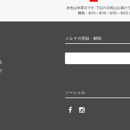
赤色は休業日です. 下記の日程はお届けできま
離島：8/15～8/19・9/20
メルマガ登録・解除
る
せ
ソーシャル