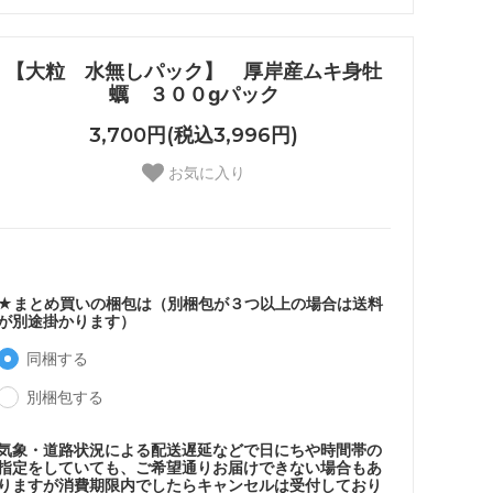
【大粒 水無しパック】 厚岸産ムキ身牡
蠣 ３００gパック
3,700円(税込3,996円)
お気に入り
★まとめ買いの梱包は（別梱包が３つ以上の場合は送料
が別途掛かります）
同梱する
別梱包する
気象・道路状況による配送遅延などで日にちや時間帯の
指定をしていても、ご希望通りお届けできない場合もあ
りますが消費期限内でしたらキャンセルは受付しており