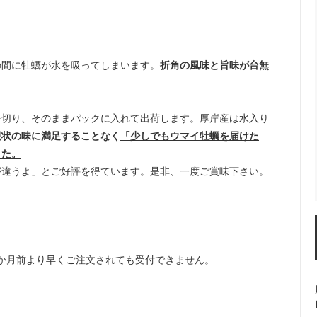
の間に牡蠣が水を吸ってしまいます。
折角の風味と旨味が台無
を切り、そのままパックに入れて出荷します。厚岸産は水入り
現状の味に満足することなく
「少しでもウマイ牡蠣を届けた
した。
が違うよ」とご好評を得ています。是非、一度ご賞味下さい。
か月前より早くご注文されても受付できません。