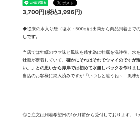
3,700円(税込3,996円)
◆従来の水入り袋（塩水・500g)は出荷から商品到着まで
しです。
当店では牡蠣のウマ味と風味を残す為に牡蠣を洗浄後、水
牡蠣が定着していて、
確かにそれはそれでウマイのですが
い。」との思いから厚岸では初めて水無しパックを作りま
当店のお客様に納入済みですが「いつもと違うね～ 風味
◎ご注文は到着希望日の1か月前から受付しております。１