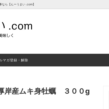
ら【んーうまい .com】
ルマガ登録・解除
牡蠣は安心安全
【検査結果報告書】
自社取扱い牡蠣
水質検査表はコチラ！
厚岸産ムキ身牡蠣 ３００g