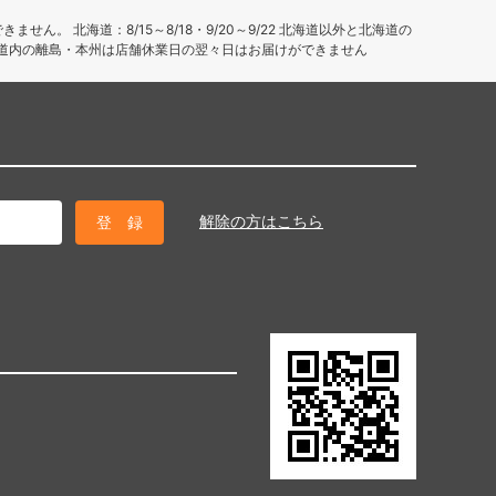
せん。 北海道：8/15～8/18・9/20～9/22 北海道以外と北海道の
～9/23 道内の離島・本州は店舗休業日の翌々日はお届けができません
解除の方はこちら