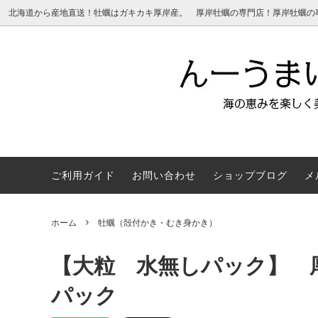
北海道から産地直送！牡蠣はガキカキ厚岸産。 厚岸牡蠣の専門店！厚岸牡蠣の事な
ご利用ガイド
お問い合わせ
ショップブログ
メ
牡蠣（殻付かき・むき身かき）
厚岸の牡蠣規格は重量規格
あさり
厚岸の
ホーム
牡蠣（殻付かき・むき身かき）
【カキえもんSpecial について】
【大粒 水無しパック】 
パック