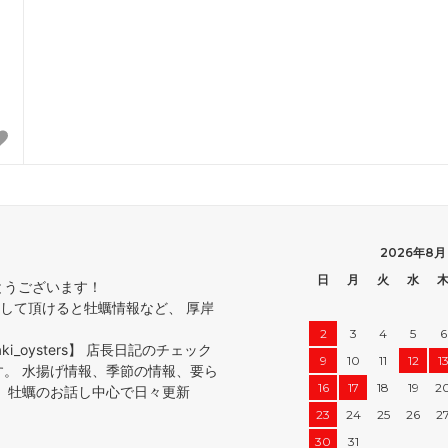
2026年8月
日
月
火
水
とうございます！
ォローして頂けると牡蠣情報など、 厚岸
2
3
4
5
6
ikaki_oysters】 店長日記のチェック
9
10
11
12
1
す。 水揚げ情報、季節の情報、要ら
16
17
18
19
2
 牡蠣のお話し中心で日々更新
23
24
25
26
2
30
31